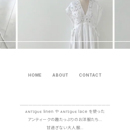
HOME
ABOUT
CONTACT
＿＿＿＿＿＿＿＿＿＿＿＿＿＿＿＿＿＿＿＿＿
ᴀɴᴛɪǫᴜᴇ linen や ᴀɴᴛɪǫᴜᴇ lace を使った
アンティークの趣たっぷりのお洋服たち...
甘過ぎない大人服...